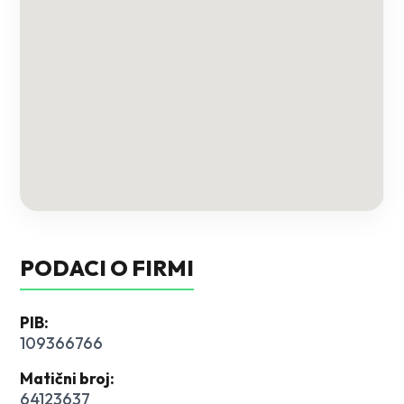
PODACI O FIRMI
PIB
:
109366766
Matični broj
:
64123637